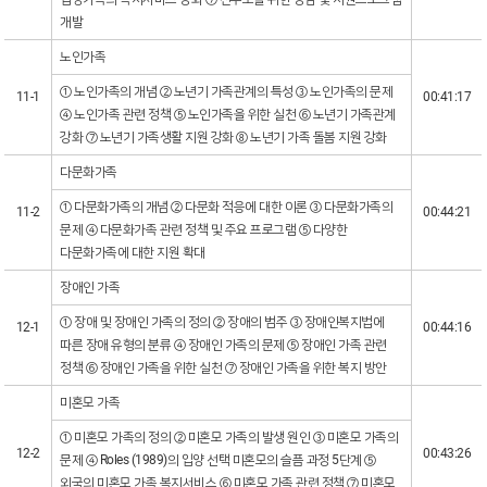
개발
노인가족
① 노인가족의 개념 ② 노년기 가족관계의 특성 ③ 노인가족의 문제
11-1
00:41:17
④ 노인가족 관련 정책 ⑤ 노인가족을 위한 실천 ⑥ 노년기 가족관계
강화 ⑦ 노년기 가족생활 지원 강화 ⑧ 노년기 가족 돌봄 지원 강화
다문화가족
① 다문화가족의 개념 ② 다문화 적응에 대한 이론 ③ 다문화가족의
11-2
00:44:21
문제 ④ 다문화가족 관련 정책 및 주요 프로그램 ⑤ 다양한
다문화가족에 대한 지원 확대
장애인 가족
① 장애 및 장애인 가족의 정의 ② 장애의 범주 ③ 장애인복지법에
12-1
00:44:16
따른 장애 유형의 분류 ④ 장애인 가족의 문제 ⑤ 장애인 가족 관련
정책 ⑥ 장애인 가족을 위한 실천 ⑦ 장애인 가족을 위한 복지 방안
미혼모 가족
① 미혼모 가족의 정의 ② 미혼모 가족의 발생 원인 ③ 미혼모 가족의
12-2
00:43:26
문제 ④ Roles (1989)의 입양 선택 미혼모의 슬픔 과정 5단계 ⑤
외국의 미혼모 가족 복지서비스 ⑥ 미혼모 가족 관련 정책 ⑦ 미혼모