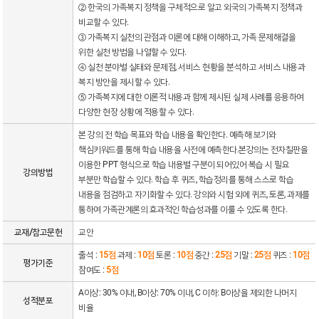
② 한국의 가족복지 정책을 구체적으로 알고 외국의 가족복지 정책과
비교할 수 있다.
③ 가족복지 실천의 관점과 이론에 대해 이해하고, 가족 문제해결을
위한 실천 방법을 나열할 수 있다.
④ 실천 분야별 실태와 문제점, 서비스 현황을 분석하고 서비스 내용과
복지 방안을 제시할 수 있다.
⑤ 가족복지에 대한 이론적 내용과 함께 제시된 실제 사례를 응용하여
다양한 현장 상황에 적용할 수 있다.
본 강의 전 학습 목표와 학습 내용을 확인한다. 예측해 보기와
핵심키워드를 통해 학습 내용을 사전에 예측한다.본강의는 전자칠판을
이용한 PPT 형식으로 학습 내용별 구분이 되어있어 복습 시 필요
강의방법
부분만 학습할 수 있다. 학습 후 퀴즈, 학습정리를 통해 스스로 학습
내용을 점검하고 자기화할 수 있다. 강의와 시험 외에 퀴즈, 토론, 과제를
통하여 가족관계론의 효과적인 학습성과를 이룰 수 있도록 한다.
교재/참고문헌
교안
출석 :
15점
과제 :
10점
토론 :
10점
중간 :
25점
기말 :
25점
퀴즈 :
10점
평가기준
참여도 :
5점
A이상: 30% 이내, B이상: 70% 이내, C 이하: B이상을 제외한 나머지
성적분포
비율