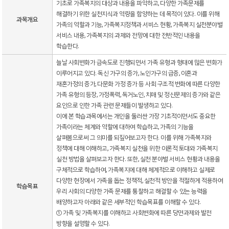
기초로 가족복지의 대상과 내용을 파악하고, 다양한 가족문제를
해결하기 위한 실천지식과 역량을 함양하는 데 목적이 있다. 이를 위해
과목개요
가족의 역할과 기능, 가족복지정책과 서비스 현황, 가족복지 실천분야별
서비스 내용, 가족복지의 과제와 전망에 대한 전반적인 내용을
학습한다.
늘날 사회변화가 급속도로 진행되면서 가족 유형과 형태에 많은 변화가
이루어지고 있다. 독신 가구의 증가, 노인가구의 급증, 이혼과
재혼가정의 증가, 다문화 가정 증가 등 사회 구조적 변화에 따른 다양한
가족 유형의 등장, 가정폭력, 독거노인, 치매 및 정신문제의 증가와 같은
요인으로 인한 가족 관련 문제들이 발생하고 있다.
이에 본 학습과목에서는 개인을 둘러싼 가장 기초적이면서도 중요한
가족이라는 체계와 역할에 대하여 학습하고, 가족의 기능을
살펴봄으로써 그 의미를 되짚어보고자 한다. 이를 위해 가족복지와
정책에 대해 이해하고, 가족복지 실천을 위한 이론적 토대와 가족복지
실천 방법을 살펴보고자 한다. 또한, 실천 분야별 서비스 현황과 내용을
구체적으로 학습하여, 가족복지에 대해 체계적으로 이해하고 실제로
다양한 현장에서 가족을 돕는 정책적, 실천적 방안을 적절하게 적용하여
학습목표
우리 사회의 다양한 가족 문제를 통찰하고 해결할 수 있는 능력을
배양하고자 아래와 같은 세부적인 학습목표를 이해할 수 있다.
① 가족 및 가족복지를 이해하고 사회변화에 따른 당면과제와 발전
방향을 설명할 수 있다.