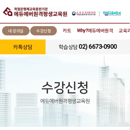
카트
Why?에듀에버원격
교육
내 강의실
수강신청
02) 6673-0900
카톡상담
학습상담
수강신청
에듀에버원격평생교육원