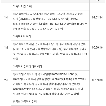
가족에 대한 이해
① 가족의 협의 및 광의 개념 ② 가족의 고유, 기초, 부차적 기능 ③
1-1
01:01:34
듀발 (Duvall)의 가족생활 주기 ④ 카터와 맥골드릭(Carter와
McGoldrick)의 가족발달과업 ⑤ 가족가치관과 가족변화를 바라보는
관점의 변화 ⑥ 가족연구의 6가지 이론적 관점
가족복지의 이해
① 가족복지의 개념 ② 가족복지의 필요성 ③ 가족복지 대상의 분류
1-2
00:20:16
(가족구조, 가족문제, 가족생활주기, 가족기능) ④ 가족복지의 정책적
접근방법 ⑤ 가족복지의 전문서비스적 접근방법 ⑥ 가족복지의 발전
방향
가족복지 정책에 대한 이해
① 학자별 가족복지 정책의 개념 ② Kamerman과 Kahn 및
Harding의 가족복지 정책 유형 ③ Gauthier 및 Esping-Andersen의
2-1
00:39:00
가족복지 정책 유형 ④ 가족복지 정책의 대상의 3가지 분류 ⑤
George & Wilding의 4가지 가족복지 정책이념 ⑥ 가족복지 정책
평가의 필요성 및 목적 ⑦ 가족복지 정책의 평가 기준 및 방법
한국의 가족복지 정책