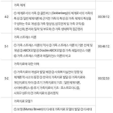
가족 체계
① 체계로서의 가족 ② 골든버그 (Goldenberg)의 체계로서의 가족의
4-2
00:39:12
특성 ③ 일반체계이론에 근거한 가족의 특성 ④ 가족 체계의 특성을
구성하는 주요 개념 ⑤ 가족 항상성, 삼각관계 및 가족 규칙 ⑥
가족신화, 분리와 밀착 및 부모화 ⑦ 가족 생태학적 접근원리
가족 스트레스 이론
① 가족 스트레스 이론의 역사 ② 가족 스트레스 이론의 기본 전제 및
5-1
00:46:12
개념 ③ ABCX모델 ④ Double ABCX모델 ⑤ 가족 레질리언스 이론
⑥ 가족 스트레스 이론과 레질리언스 이론의 비교
가족치료에 대한 이해
① 가족치료의 개념과 발달 배경 ② 사회복지실천의 영향 및
체계론적 사고의 등장 ③ 한국의 가족치료 발달 ④ 가족치료와
5-2
00:52:53
개인치료의 차이 ⑤ 초기 가족치료의 기초 : 일반체계이론,
사이버네틱스 ⑥ 후기 가족치료의 기초 : 포스트모더니즘,
사회구성주의 ⑦ 가족치료의 윤리원칙
가족치료 모델 1
① 보웬 (Murray Bowen)의 다세대 가족치료 모델의 발달 ② 다세대