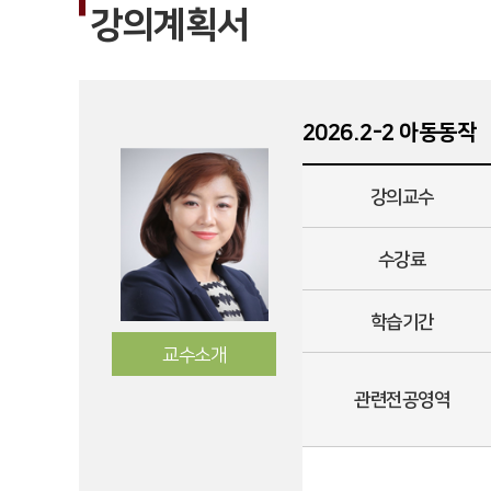
강의계획서
2026.2-2 아동동작
강의교수
수강료
학습기간
교수소개
관련전공영역