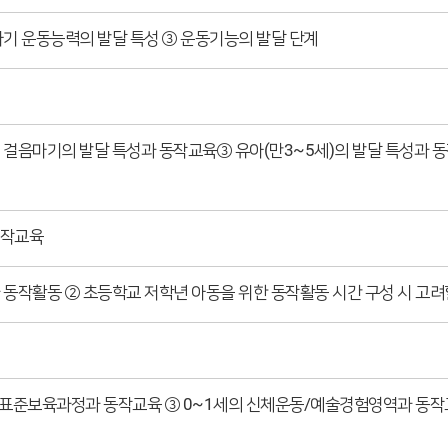
아기 운동능력의 발달 특성 ③ 운동기능의 발달 단계
 걸음마기의 발달 특성과 동작교육③ 유아(만3~5세)의 발달 특성과 동
동작교육
 동작활동 ② 초등학교 저학년 아동을 위한 동작활동 시간 구성 시 고려
 표준보육과정과 동작교육 ③ 0~1세의 신체운동/예술경험영역과 동작교