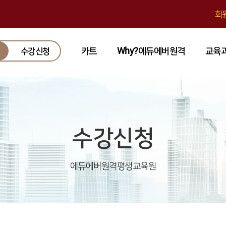
회
카트
Why?에듀에버원격
교육
수강신청
수강신청
에듀에버원격평생교육원