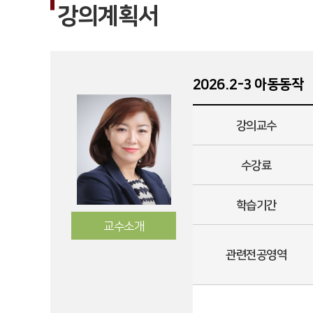
강의계획서
2026.2-3 아동동작
강의교수
수강료
학습기간
교수소개
관련전공영역