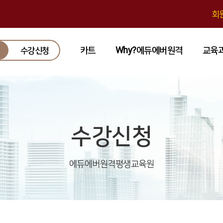
회
카트
Why?에듀에버원격
교육
수강신청
수강신청
에듀에버원격평생교육원