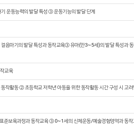
아기 운동능력의 발달 특성 ③ 운동기능의 발달 단계
 걸음마기의 발달 특성과 동작교육③ 유아(만3~5세)의 발달 특성과 동
동작교육
 동작활동 ② 초등학교 저학년 아동을 위한 동작활동 시간 구성 시 고려
 표준보육과정과 동작교육 ③ 0~1세의 신체운동/예술경험영역과 동작교