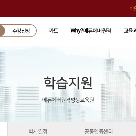
회
카트
Why?에듀에버원격
교육
수강신청
학습지원
에듀에버원격평생교육원
학사일정
공동인증센터