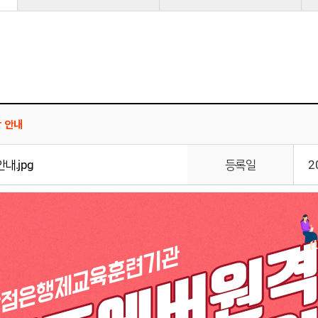
강 안내
내.jpg
등록일
2