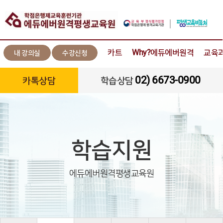
카트
Why?에듀에버원격
교육
내 강의실
수강신청
02) 6673-0900
카톡상담
학습상담
학습지원
에듀에버원격평생교육원