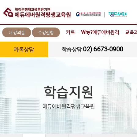
카트
Why?에듀에버원격
교육
내 강의실
수강신청
02) 6673-0900
카톡상담
학습상담
학습지원
에듀에버원격평생교육원