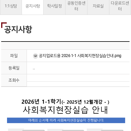
공동인증센
다운로드센
1:1상담
공지사항
학사일정
자료실
터
터
공지사항
파일
공지업로드용 2026 1-1 사회복지현장실습안내.png
등록일
..
조회수