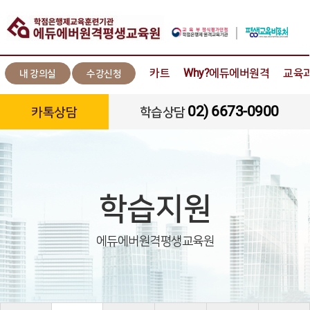
카트
Why?에듀에버원격
교육
내 강의실
수강신청
02) 6673-0900
카톡상담
학습상담
학습지원
에듀에버원격평생교육원