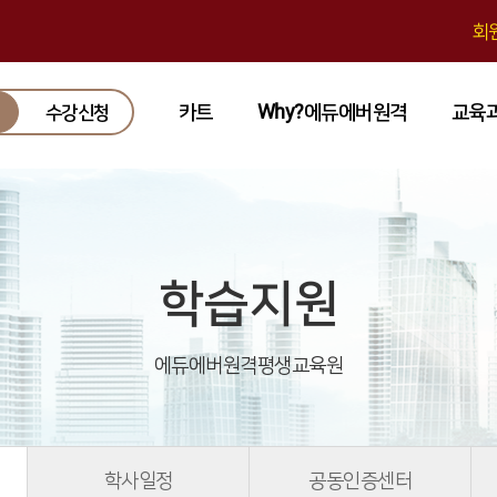
회
카트
Why?에듀에버원격
교육
수강신청
학습지원
에듀에버원격평생교육원
학사일정
공동인증센터