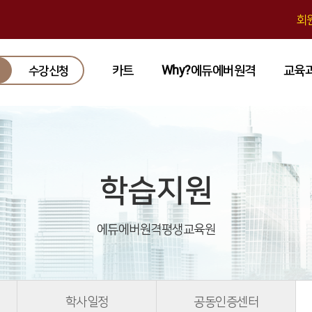
회
카트
Why?에듀에버원격
교육
수강신청
학습지원
에듀에버원격평생교육원
학사일정
공동인증센터