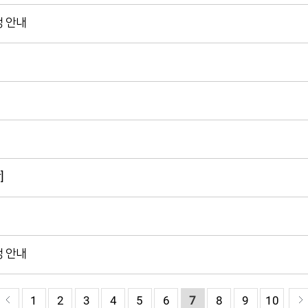
청 안내
]
청 안내
1
2
3
4
5
6
7
8
9
10