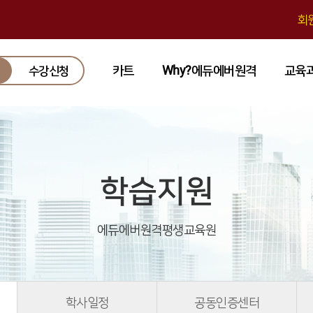
회
카트
Why?에듀에버원격
교육
수강신청
학습지원
에듀에버원격평생교육원
학사일정
공동인증센터